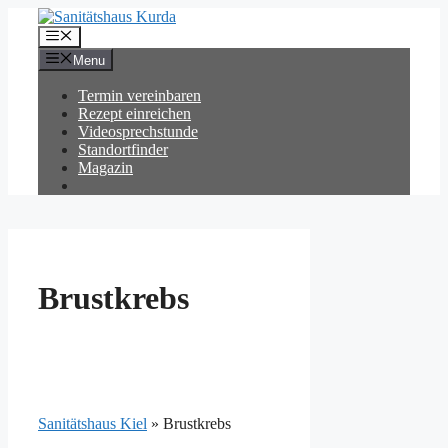
Zum
Inhalt
Menü
springen
Menu
Termin vereinbaren
Rezept einreichen
Videosprechstunde
Standortfinder
Magazin
Brustkrebs
Sanitätshaus Kiel
»
Brustkrebs