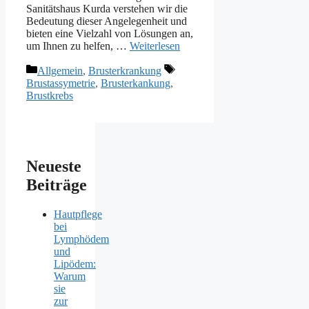
Sanitätshaus Kurda verstehen wir die
Bedeutung dieser Angelegenheit und
bieten eine Vielzahl von Lösungen an,
um Ihnen zu helfen, …
Weiterlesen
Kategorien
Schlagwörter
Allgemein
,
Brusterkrankung
Brustassymetrie
,
Brusterkankung
,
Brustkrebs
Neueste
Beiträge
Hautpflege
bei
Lymphödem
und
Lipödem:
Warum
sie
zur