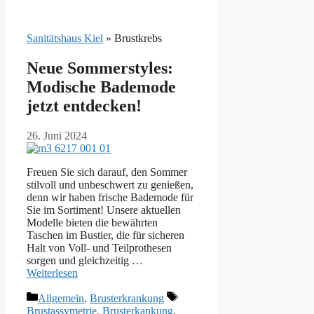
Sanitätshaus Kiel
»
Brustkrebs
Neue Sommerstyles:
Modische Bademode
jetzt entdecken!
26. Juni 2024
Freuen Sie sich darauf, den Sommer
stilvoll und unbeschwert zu genießen,
denn wir haben frische Bademode für
Sie im Sortiment! Unsere aktuellen
Modelle bieten die bewährten
Taschen im Bustier, die für sicheren
Halt von Voll- und Teilprothesen
sorgen und gleichzeitig …
Weiterlesen
Kategorien
Schlagwörter
Allgemein
,
Brusterkrankung
Brustassymetrie
,
Brusterkankung
,