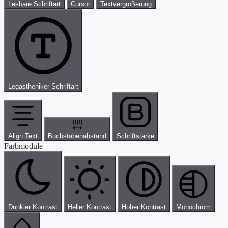
Lesbare Schriftart
Cursor
Textvergrößerung
Legastheniker-Schriftart
Align Text
Buchstabenabstand
Schriftstärke
Farbmodule
Dunkler Kontrast
Heller Kontrast
Hoher Kontrast
Monochrom