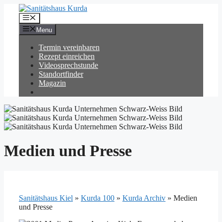
Zum
Inhalt
Menü
springen
Menu
Termin vereinbaren
Rezept einreichen
Videosprechstunde
Standortfinder
Magazin
Medien und Presse
Sanitätshaus Kiel
»
Kurda 100
»
Kurda Archiv
»
Medien
und Presse