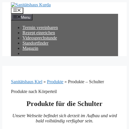
Zum
Inhalt
Menü
springen
Menu
Termin vereinbaren
Rezept einreichen
Videosprechstunde
Standortfinder
Magazin
Sanitätshaus Kiel
»
Produkte
»
Produkte – Schulter
Produkte nach Körperteil
Produkte für die Schulter
Unsere Webseite befindet sich derzeit im Aufbau und wird
bald vollständig verfügbar sein.