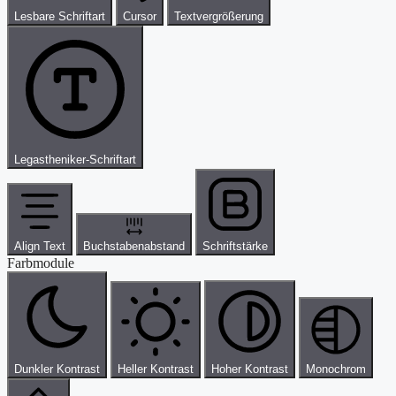
Lesbare Schriftart
Cursor
Textvergrößerung
Legastheniker-Schriftart
Align Text
Buchstabenabstand
Schriftstärke
Farbmodule
Dunkler Kontrast
Heller Kontrast
Hoher Kontrast
Monochrom