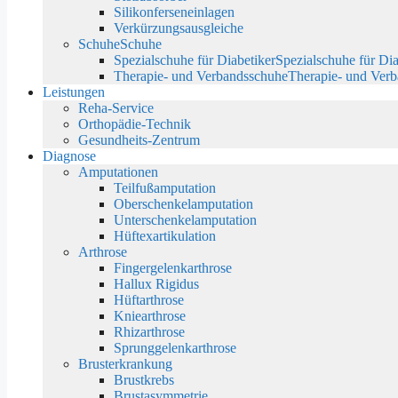
Silikonferseneinlagen
Verkürzungsausgleiche
Schuhe
Schuhe
Spezialschuhe für Diabetiker
Spezialschuhe für Dia
Therapie- und Verbandsschuhe
Therapie- und Ver
Leistungen
Reha-Service
Orthopädie-Technik
Gesundheits-Zentrum
Diagnose
Amputationen
Teilfußamputation
Oberschenkelamputation
Unterschenkelamputation
Hüftexartikulation
Arthrose
Fingergelenkarthrose
Hallux Rigidus
Hüftarthrose
Kniearthrose
Rhizarthrose
Sprunggelenkarthrose
Brusterkrankung
Brustkrebs
Brustasymmetrie