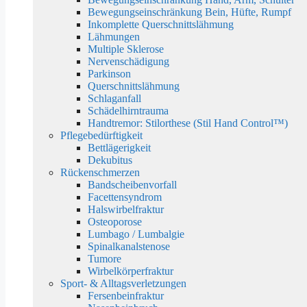
Bewegungseinschränkung Bein, Hüfte, Rumpf
Inkomplette Querschnittslähmung
Lähmungen
Multiple Sklerose
Nervenschädigung
Parkinson
Querschnittslähmung
Schlaganfall
Schädelhirntrauma
Handtremor: Stilorthese (Stil Hand Control™)
Pflegebedürftigkeit
Bettlägerigkeit
Dekubitus
Rückenschmerzen
Bandscheibenvorfall
Facettensyndrom
Halswirbelfraktur
Osteoporose
Lumbago / Lumbalgie
Spinalkanalstenose
Tumore
Wirbelkörperfraktur
Sport- & Alltagsverletzungen
Fersenbeinfraktur