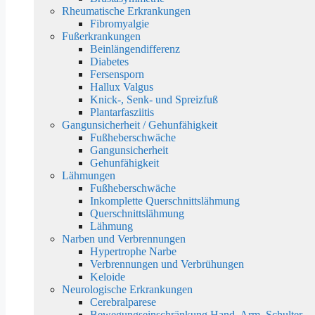
Rheumatische Erkrankungen
Fibromyalgie
Fußerkrankungen
Beinlängendifferenz
Diabetes
Fersensporn
Hallux Valgus
Knick-, Senk- und Spreizfuß
Plantarfasziitis
Gangunsicherheit / Gehunfähigkeit
Fußheberschwäche
Gangunsicherheit
Gehunfähigkeit
Lähmungen
Fußheberschwäche
Inkomplette Querschnittslähmung
Querschnittslähmung
Lähmung
Narben und Verbrennungen
Hypertrophe Narbe
Verbrennungen und Verbrühungen
Keloide
Neurologische Erkrankungen
Cerebralparese
Bewegungseinschränkung Hand, Arm, Schulter