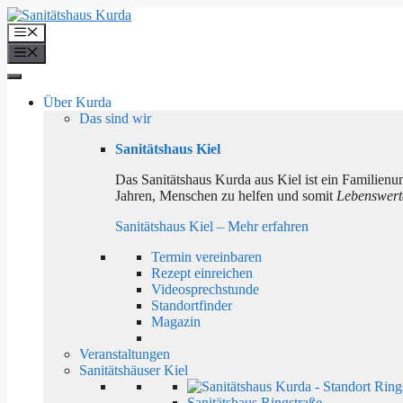
Zum
Inhalt
Menü
springen
Menü
Über Kurda
Das sind wir
Sanitätshaus Kiel
Das Sanitätshaus Kurda aus Kiel ist ein Familienunt
Jahren, Menschen zu helfen und somit
Lebenswerte
Sanitätshaus Kiel – Mehr erfahren
Termin vereinbaren
Rezept einreichen
Videosprechstunde
Standortfinder
Magazin
Veranstaltungen
Sanitätshäuser Kiel
Sanitätshaus Ringstraße