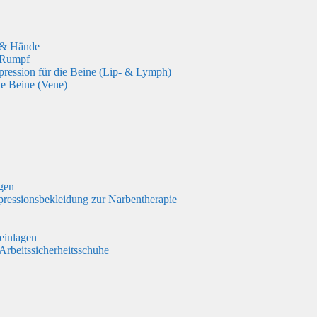
 & Hände
 Rumpf
ression für die Beine (Lip- & Lymph)
ie Beine (Vene)
gen
essionsbekleidung zur Narbentherapie
einlagen
 Arbeitssicherheitsschuhe