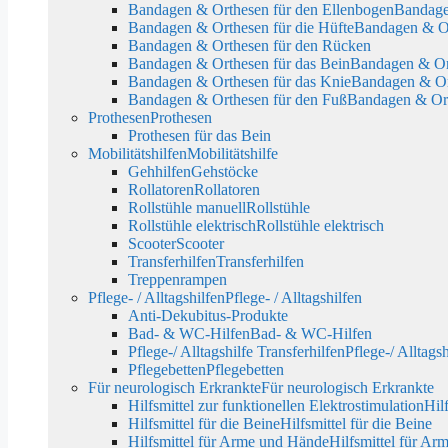
Bandagen & Orthesen für den Ellenbogen
Bandage
Bandagen & Orthesen für die Hüfte
Bandagen & Or
Bandagen & Orthesen für den Rücken
Bandagen & Orthesen für das Bein
Bandagen & Ort
Bandagen & Orthesen für das Knie
Bandagen & Or
Bandagen & Orthesen für den Fuß
Bandagen & Ort
Prothesen
Prothesen
Prothesen für das Bein
Mobilitätshilfen
Mobilitätshilfe
Gehhilfen
Gehstöcke
Rollatoren
Rollatoren
Rollstühle manuell
Rollstühle
Rollstühle elektrisch
Rollstühle elektrisch
Scooter
Scooter
Transferhilfen
Transferhilfen
Treppenrampen
Pflege- / Alltagshilfen
Pflege- / Alltagshilfen
Anti-Dekubitus-Produkte
Bad- & WC-Hilfen
Bad- & WC-Hilfen
Pflege-/ Alltagshilfe Transferhilfen
Pflege-/ Alltagsh
Pflegebetten
Pflegebetten
Für neurologisch Erkrankte
Für neurologisch Erkrankte
Hilfsmittel zur funktionellen Elektrostimulation
Hil
Hilfsmittel für die Beine
Hilfsmittel für die Beine
Hilfsmittel für Arme und Hände
Hilfsmittel für A