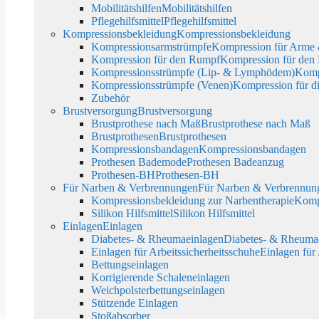
Mobilitätshilfen
Mobilitätshilfen
Pflegehilfsmittel
Pflegehilfsmittel
Kompressionsbekleidung
Kompressionsbekleidung
Kompressionsarmstrümpfe
Kompression für Arme
Kompression für den Rumpf
Kompression für den
Kompressionsstrümpfe (Lip- & Lymphödem)
Komp
Kompressionsstrümpfe (Venen)
Kompression für d
Zubehör
Brustversorgung
Brustversorgung
Brustprothese nach Maß
Brustprothese nach Maß
Brustprothesen
Brustprothesen
Kompressionsbandagen
Kompressionsbandagen
Prothesen Bademode
Prothesen Badeanzug
Prothesen-BH
Prothesen-BH
Für Narben & Verbrennungen
Für Narben & Verbrennun
Kompressionsbekleidung zur Narbentherapie
Kompr
Silikon Hilfsmittel
Silikon Hilfsmittel
Einlagen
Einlagen
Diabetes- & Rheumaeinlagen
Diabetes- & Rheuma
Einlagen für Arbeitssicherheitsschuhe
Einlagen für
Bettungseinlagen
Korrigierende Schaleneinlagen
Weichpolsterbettungseinlagen
Stützende Einlagen
Stoßabsorber