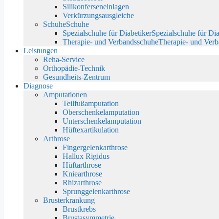
Silikonferseneinlagen
Verkürzungsausgleiche
Schuhe
Schuhe
Spezialschuhe für Diabetiker
Spezialschuhe für Dia
Therapie- und Verbandsschuhe
Therapie- und Ver
Leistungen
Reha-Service
Orthopädie-Technik
Gesundheits-Zentrum
Diagnose
Amputationen
Teilfußamputation
Oberschenkelamputation
Unterschenkelamputation
Hüftexartikulation
Arthrose
Fingergelenkarthrose
Hallux Rigidus
Hüftarthrose
Kniearthrose
Rhizarthrose
Sprunggelenkarthrose
Brusterkrankung
Brustkrebs
Brustasymmetrie