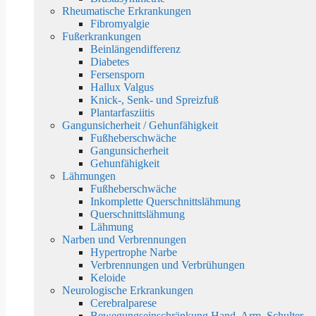
Rheumatische Erkrankungen
Fibromyalgie
Fußerkrankungen
Beinlängendifferenz
Diabetes
Fersensporn
Hallux Valgus
Knick-, Senk- und Spreizfuß
Plantarfasziitis
Gangunsicherheit / Gehunfähigkeit
Fußheberschwäche
Gangunsicherheit
Gehunfähigkeit
Lähmungen
Fußheberschwäche
Inkomplette Querschnittslähmung
Querschnittslähmung
Lähmung
Narben und Verbrennungen
Hypertrophe Narbe
Verbrennungen und Verbrühungen
Keloide
Neurologische Erkrankungen
Cerebralparese
Bewegungseinschränkung Hand, Arm, Schulter