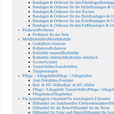
Bandagen & Orthesen für den Ellenbogen
Bandage
Bandagen & Orthesen für die Hüfte
Bandagen & Or
Bandagen & Orthesen für den Rücken
Bandagen & Orthesen für das Bein
Bandagen & Ort
Bandagen & Orthesen für das Knie
Bandagen & Or
Bandagen & Orthesen für den Fuß
Bandagen & Ort
Prothesen
Prothesen
Prothesen für das Bein
Mobilitätshilfen
Mobilitätshilfe
Gehhilfen
Gehstöcke
Rollatoren
Rollatoren
Rollstühle manuell
Rollstühle
Rollstühle elektrisch
Rollstühle elektrisch
Scooter
Scooter
Transferhilfen
Transferhilfen
Treppenrampen
Pflege- / Alltagshilfen
Pflege- / Alltagshilfen
Anti-Dekubitus-Produkte
Bad- & WC-Hilfen
Bad- & WC-Hilfen
Pflege-/ Alltagshilfe Transferhilfen
Pflege-/ Alltagsh
Pflegebetten
Pflegebetten
Für neurologisch Erkrankte
Für neurologisch Erkrankte
Hilfsmittel zur funktionellen Elektrostimulation
Hil
Hilfsmittel für die Beine
Hilfsmittel für die Beine
Hilfsmittel für Arme und Hände
Hilfsmittel für A