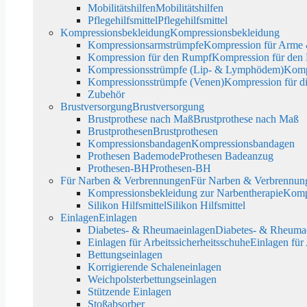
Mobilitätshilfen
Mobilitätshilfen
Pflegehilfsmittel
Pflegehilfsmittel
Kompressionsbekleidung
Kompressionsbekleidung
Kompressionsarmstrümpfe
Kompression für Arme
Kompression für den Rumpf
Kompression für den
Kompressionsstrümpfe (Lip- & Lymphödem)
Komp
Kompressionsstrümpfe (Venen)
Kompression für d
Zubehör
Brustversorgung
Brustversorgung
Brustprothese nach Maß
Brustprothese nach Maß
Brustprothesen
Brustprothesen
Kompressionsbandagen
Kompressionsbandagen
Prothesen Bademode
Prothesen Badeanzug
Prothesen-BH
Prothesen-BH
Für Narben & Verbrennungen
Für Narben & Verbrennun
Kompressionsbekleidung zur Narbentherapie
Kompr
Silikon Hilfsmittel
Silikon Hilfsmittel
Einlagen
Einlagen
Diabetes- & Rheumaeinlagen
Diabetes- & Rheuma
Einlagen für Arbeitssicherheitsschuhe
Einlagen für
Bettungseinlagen
Korrigierende Schaleneinlagen
Weichpolsterbettungseinlagen
Stützende Einlagen
Stoßabsorber