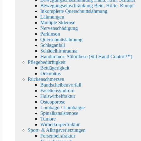
Bewegungseinschränkung Bein, Hüfte, Rumpf
Inkomplette Querschnittslähmung
Lähmungen
Multiple Sklerose
Nervenschädigung
Parkinson
Querschnittslähmung
Schlaganfall
Schädelhirntrauma
Handtremor: Stilorthese (Stil Hand Control™)
Pflegebedürftigkeit
Bettlägerigkeit
Dekubitus
Rückenschmerzen
Bandscheibenvorfall
Facettensyndrom
Halswirbelfraktur
Osteoporose
Lumbago / Lumbalgie
Spinalkanalstenose
Tumore
Wirbelkörperfraktur
Sport- & Alltagsverletzungen
Fersenbeinfraktur