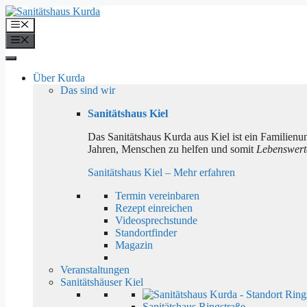
Zum
Inhalt
Menü
springen
Menü
Über Kurda
Das sind wir
Sanitätshaus Kiel
Das Sanitätshaus Kurda aus Kiel ist ein Familienunt
Jahren, Menschen zu helfen und somit
Lebenswerte
Sanitätshaus Kiel – Mehr erfahren
Termin vereinbaren
Rezept einreichen
Videosprechstunde
Standortfinder
Magazin
Veranstaltungen
Sanitätshäuser Kiel
Sanitätshaus Ringstraße