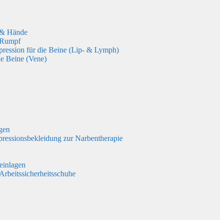
 & Hände
 Rumpf
ression für die Beine (Lip- & Lymph)
ie Beine (Vene)
gen
essionsbekleidung zur Narbentherapie
einlagen
 Arbeitssicherheitsschuhe