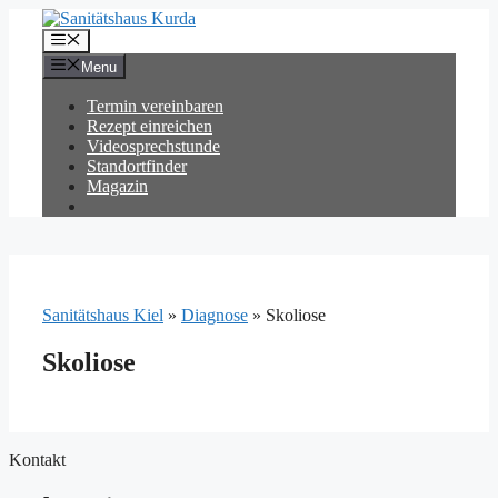
Zum
Inhalt
Menü
springen
Menu
Termin vereinbaren
Rezept einreichen
Videosprechstunde
Standortfinder
Magazin
Sanitätshaus Kiel
»
Diagnose
»
Skoliose
Skoliose
Kontakt