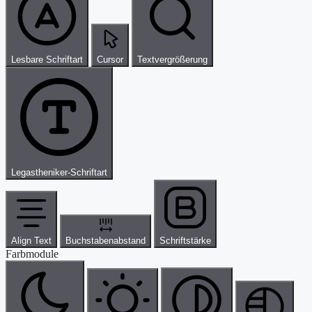
Lesbare Schriftart
Cursor
Textvergrößerung
Legastheniker-Schriftart
Align Text
Buchstabenabstand
Schriftstärke
Farbmodule