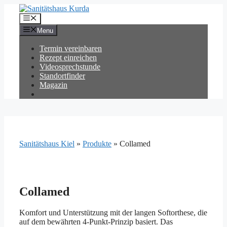
Zum
Inhalt
Menü
springen
Menu
Termin vereinbaren
Rezept einreichen
Videosprechstunde
Standortfinder
Magazin
Sanitätshaus Kiel
»
Produkte
»
Collamed
Collamed
Komfort und Unterstützung mit der langen Softorthese, die
auf dem bewährten 4-Punkt-Prinzip basiert. Das