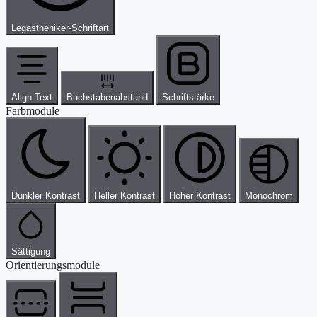
Legastheniker-Schriftart
Align Text
Buchstabenabstand
Schriftstärke
Farbmodule
Dunkler Kontrast
Heller Kontrast
Hoher Kontrast
Monochrom
Sättigung
Orientierungsmodule