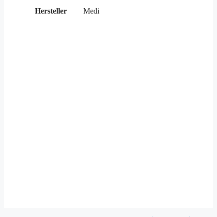
Hersteller
Medi
GenuSupport
BORT Stabilo® Kniebandage
mit Gelenk
BORT ROM Knieorthese