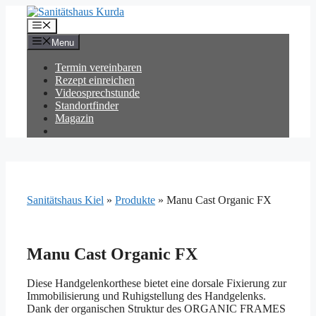
Zum
Inhalt
Menü
springen
Menu
Termin vereinbaren
Rezept einreichen
Videosprechstunde
Standortfinder
Magazin
Sanitätshaus Kiel
»
Produkte
»
Manu Cast Organic FX
Manu Cast Organic FX
Diese Handgelenkorthese bietet eine dorsale Fixierung zur
Immobilisierung und Ruhigstellung des Handgelenks.
Dank der organischen Struktur des ORGANIC FRAMES